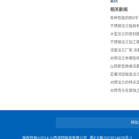
返回
相关新闻
各种性能的耐8
不锈钢法兰独具有
大型法兰的密封
不锈钢法兰加工
活套法兰厂家:活
对焊法兰有哪些
山西新型绝缘活
定襄鸿铠锻造法兰
对焊法兰的特点及
对焊弯头在腐蚀
网站
版权所有©2014 山西鸿铠锻造有限公司
晋ICP备2023014878号-1