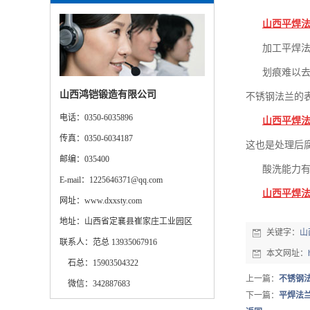
山西平焊
加工平焊
划痕难以
山西鸿铠锻造有限公司
不锈钢法兰的
电话：
0350-6035896
山西平焊
传真：0350-6034187
这也是处理后
邮编：035400
酸洗能力
E-mail：1225646371@qq.com
山西平焊
网址：www.dxxsty.com
地址：山西省定襄县崔家庄工业园区
关键字：
山
联系人：范总 13935067916
本文网址：
石总：15903504322
上一篇：
不锈钢
微信：342887683
下一篇：
平焊法