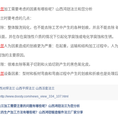
法兰
加工需要考虑的因素有哪些呢？山西鸿铠法兰和您分析
法兰时要考虑的几点：
去除：整体酸洗钝化，也不能去除工艺中产生的各种划痕，并且不能去除 
表面，并在存在腐蚀性介质的情况下引起化学腐蚀或电化学腐蚀和生锈。
法兰
人为因素造成的划痕更为严重：在起重，运输和结构加工过程中，人为
腐蚀的主要原因。
有限：很难去除等离子切割和火焰切割产生的黑色氧化皮。
法兰
设备因素：型材和板材弯曲和弯曲过程中产生的划痕和折痕也是处理
西对焊法兰
山西平焊法兰
山西活套法兰
http://www.dxxsty.com/news_view_334_107.html
法兰加工需要注意的问题有哪些呢？山西鸿铠法兰为您分析
兰的生产加工方法有哪些呢？山西鸿铠锻造锻件法兰厂家分享