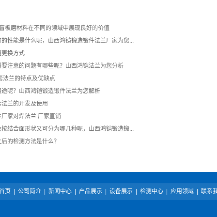
字盲板磨材料在不同的领域中展现良好的价值
的性能是什么呢，山西鸿铠锻造锻件法兰厂家为您...
圈更换方式
需要注意的问题有哪些呢？山西鸿铠法兰为您分析
套法兰的特点及优缺点
用途呢？山西鸿铠锻造锻件法兰为您解析
套法兰的开发及使用
厂家对焊法兰 厂家直销
按结合面形状又可分为哪几种呢，山西鸿铠锻造锻...
之后的检测方法是什么？
首页
|
公司简介
|
新闻中心
|
产品展示
|
设备展示
|
检测中心
|
应用领域
|
联系