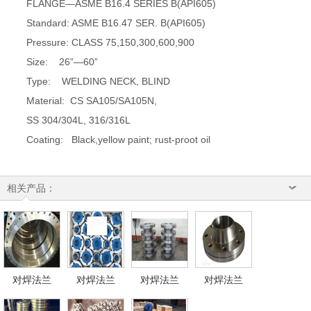
FLANGE—ASME B16.4 SERIES B(API605)
Standard: ASME B16.47 SER. B(API605)
Pressure: CLASS 75,150,300,600,900
Size: 26”—60”
Type: WELDING NECK, BLIND
Material: CS SA105/SA105N,
SS 304/304L, 316/316L
Coating: Black,yellow paint; rust-proot oil
相关产品：
对焊法兰
对焊法兰
对焊法兰
对焊法兰